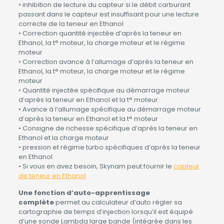
• inhibition de lecture du capteur si le débit carburant
passant dans le capteur est insuffisant pour une lecture
correcte de la teneur en Ethanol
• Correction quantité injectée d’après la teneur en
Ethanol, la t° moteur, la charge moteur et le régime
moteur
• Correction avance à l’allumage d’après la teneur en
Ethanol, la t° moteur, la charge moteur et le régime
moteur
• Quantité injectée spécifique au démarrage moteur
d’après la teneur en Ethanol et la t° moteur
• Avance à l’allumage spécifique au démarrage moteur
d’après la teneur en Ethanol et la t° moteur
• Consigne de richesse spécifique d’après la teneur en
Ethanol et la charge moteur
• pression et régime turbo spécifiques d’après la teneur
en Ethanol
• Si vous en avez besoin, Skynam peut fournir le
capteur
de teneur en Ethanol
U
ne fonction d’auto-apprentissage
complète
permet au calculateur d’auto régler sa
cartographie de temps d’injection lorsqu’il est équipé
d’une sonde Lambda large bande (intégrée dans les