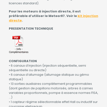
licences standard).
Pour les moteurs à injection directe, il est
préférable d’utiliser le Meteor87. Voir le
kit injection
directe
.
PRESENTATION TECHNIQUE
CONFIGURATION
• 6 canaux d’injection (injection séquentielle, semi
séquentielle ou directe)
• 6 canaux d’allumage (allumage statique ou gémo
statique)
• 13 sorties auxiliaires complètement programmables
(dont gestion de papillons motorisés, arbres à cames
variables proportionnels, pompe à essence normes FISA,
…)
• 1 capteur régime sélectionnable effet Hall ou inductif sur
couronne vilebrequin