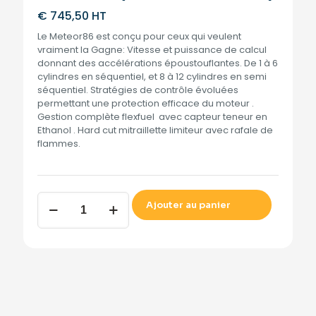
€
745,50
HT
Le Meteor86 est conçu pour ceux qui veulent
vraiment la Gagne: Vitesse et puissance de calcul
donnant des accélérations époustouflantes. De 1 à 6
cylindres en séquentiel, et 8 à 12 cylindres en semi
séquentiel. Stratégies de contrôle évoluées
permettant une protection efficace du moteur .
Gestion complète flexfuel avec capteur teneur en
Ethanol . Hard cut mitraillette limiteur avec rafale de
flammes.
METEOR86
Ajouter au panier
(CALCULATEUR
SEUL)
quantity