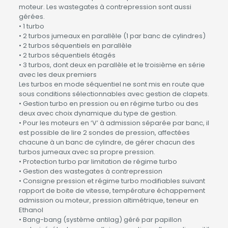
moteur. Les wastegates à contrepression sont aussi
gérées.
• 1 turbo
• 2 turbos jumeaux en parallèle (1 par banc de cylindres)
• 2 turbos séquentiels en parallèle
• 2 turbos séquentiels étagés
• 3 turbos, dont deux en parallèle et le troisième en série
avec les deux premiers
Les turbos en mode séquentiel ne sont mis en route que
sous conditions sélectionnables avec gestion de clapets.
• Gestion turbo en pression ou en régime turbo ou des
deux avec choix dynamique du type de gestion.
• Pour les moteurs en ‘V’ à admission séparée par banc, il
est possible de lire 2 sondes de pression, affectées
chacune à un banc de cylindre, de gérer chacun des
turbos jumeaux avec sa propre pression.
• Protection turbo par limitation de régime turbo
• Gestion des wastegates à contrepression
• Consigne pression et régime turbo modifiables suivant
rapport de boite de vitesse, température échappement
admission ou moteur, pression altimétrique, teneur en
Ethanol
• Bang-bang (système antilag) géré par papillon