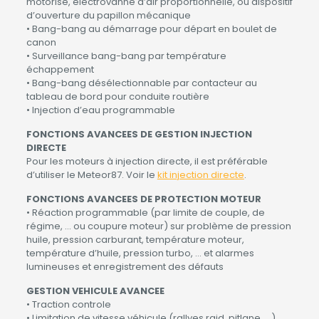
motorisé, électrovanne d’air proportionnelle, ou dispositif
d’ouverture du papillon mécanique
• Bang-bang au démarrage pour départ en boulet de
canon
• Surveillance bang-bang par température
échappement
• Bang-bang désélectionnable par contacteur au
tableau de bord pour conduite routière
• Injection d’eau programmable
FONCTIONS AVANCEES DE GESTION INJECTION
DIRECTE
Pour les moteurs à injection directe, il est préférable
d’utiliser le Meteor87. Voir le
kit injection directe
.
FONCTIONS AVANCEES DE PROTECTION MOTEUR
• Réaction programmable (par limite de couple, de
régime, … ou coupure moteur) sur problème de pression
huile, pression carburant, température moteur,
température d’huile, pression turbo, … et alarmes
lumineuses et enregistrement des défauts
GESTION VEHICULE AVANCEE
• Traction controle
• Limitation de vitesse véhicule (rallyes raid, pitlane, …)