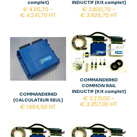
complet)
INDUCTIF (Kit complet)
€
4.115,70
–
€
3.800,70
–
€
4.241,70
HT
€
3.926,70
HT
COMMANDER6D
COMMON RAIL
INDUCTIF (Kit complet)
COMMANDER6D
€
3.231,00
–
(CALCULATEUR SEUL)
€
3.357,00
HT
€
1.984,50
HT