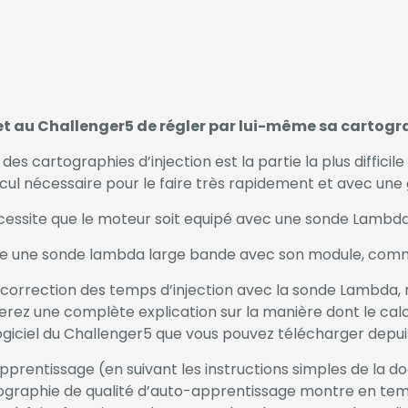
 au Challenger5 de régler par lui-même sa cartograp
s cartographies d’injection est la partie la plus difficile
cul nécessaire pour le faire très rapidement et avec une 
cessite que le moteur soit equipé avec une sonde Lambda
re une sonde lambda large bande avec son module, com
orrection des temps d’injection avec la sonde Lambda, m
verez une complète explication sur la manière dont le ca
 logiciel du Challenger5 que vous pouvez télécharger depui
pprentissage (en suivant les instructions simples de la d
tographie de qualité d’auto-apprentissage montre en temp