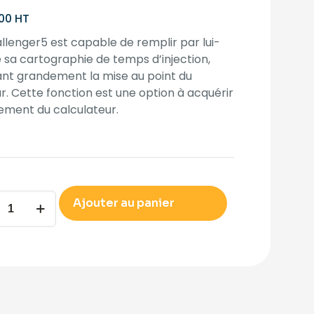
00
HT
llenger5 est capable de remplir par lui-
a cartographie de temps d’injection,
tant grandement la mise au point du
. Cette fonction est une option à acquérir
ement du calculateur.
TION
Ajouter au panier
-
NTISSAGE
TION
ENGER5
ity