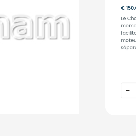
€
150,
Le Cha
même s
facili
moteur
sépar
FONC
AUTO
APPRE
INJEC
CHALL
quant