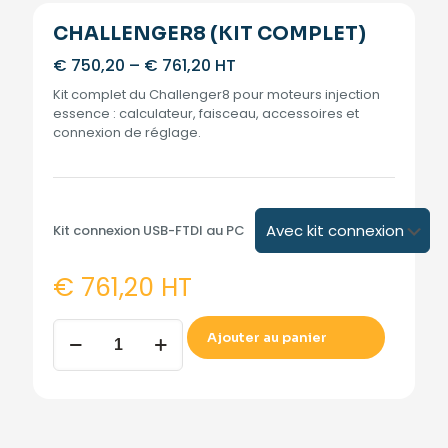
CHALLENGER8 (KIT COMPLET)
€
750,20
–
€
761,20
HT
Kit complet du Challenger8 pour moteurs injection
essence : calculateur, faisceau, accessoires et
connexion de réglage.
Kit connexion USB-FTDI au PC
€
761,20
HT
CHALLENGER8
Ajouter au panier
(KIT
COMPLET)
quantity