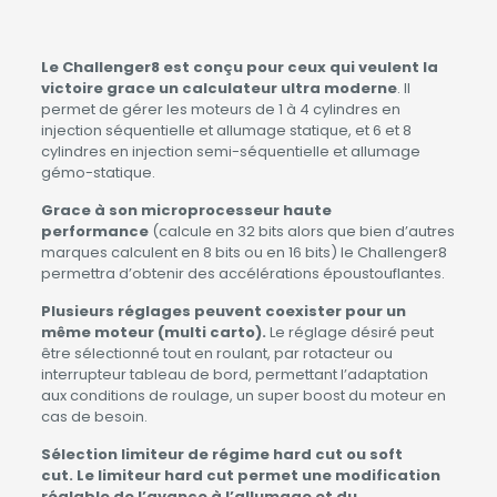
Le Challenger8 est conçu pour ceux qui veulent la
victoire grace un calculateur ultra moderne
. Il
permet de gérer les moteurs de 1 à 4 cylindres en
injection séquentielle et allumage statique, et 6 et 8
cylindres en injection semi-séquentielle et allumage
gémo-statique.
Grace à son microprocesseur haute
performance
(calcule en 32 bits alors que bien d’autres
marques calculent en 8 bits ou en 16 bits) le Challenger8
permettra d’obtenir des accélérations époustouflantes.
Plusieurs réglages peuvent coexister pour un
même moteur (multi carto).
Le réglage désiré peut
être sélectionné tout en roulant, par rotacteur ou
interrupteur tableau de bord, permettant l’adaptation
aux conditions de roulage, un super boost du moteur en
cas de besoin.
Sélection limiteur de régime hard cut ou soft
cut. Le limiteur hard cut permet une modification
réglable de l’avance à l’allumage et du