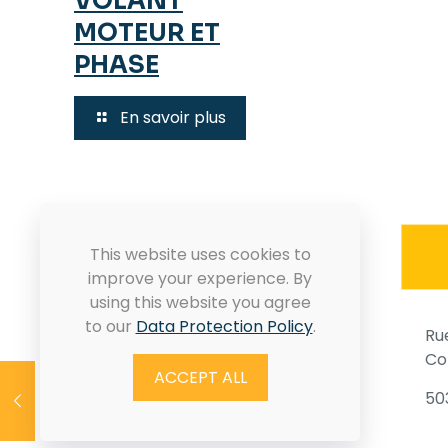
VOLANT
MOTEUR ET
PHASE
En savoir plus
SKYNAM
This website uses cookies to
improve your experience. By
using this website you agree
to our
Data Protection Policy
.
ENVOYER UN EMAIL
Ru
Co
ACCEPT ALL
50
Conditions générales de ventes